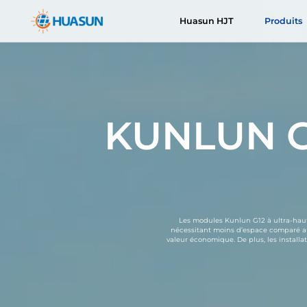
Huasun HJT
Produits
Huasun HJT
Cellules HJT
À propos de nous
Actualités
Téléchargements
Everest
Avantages
E-mail
KUNLUN G
Himalaya
Feuille de route
Les modules Kunlun G12 à ultra-haute b
nécessitant moins d’espace comparé aux 
valeur économique. De plus, les installa