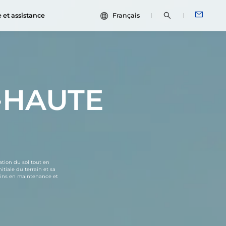
e et assistance
Français
中文
s de cas
ESG
English
un
Español
-HAUTE
Français
s
Português
Deutsch
Italiano
日本語
ation du sol tout en
tiale du terrain et sa
soins en maintenance et