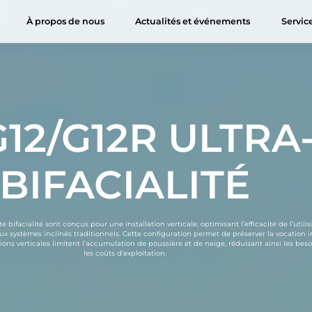
À propos de nous
Actualités et événements
Servic
Événements
Tout sur HJT
Modules HJT
R&D
Authenticité du module
Distinctions
Applications
Nous contacter
Vidéos
Étude
Everest G12R
Production
Exposition
Contacter Huas
d’électricité
12/G12R ULTRA
Himalaya G12
Webinaire
Nos distributeur
Systèmes offshore
Himalaya G12
Atelier
BIFACIALITÉ
V-Ocean
Commercial et
industriel (C&I)
Kunlun G12/G12R
Ultra-haute bifacialité
Résidentiel
ifacialité sont conçus pour une installation verticale, optimisant l’efficacité de l’utilis
systèmes inclinés traditionnels. Cette configuration permet de préserver la vocation ini
Module Agri-PV
Installation verticale
tions verticales limitent l’accumulation de poussière et de neige, réduisant ainsi les be
les coûts d’exploitation.
Module coloré