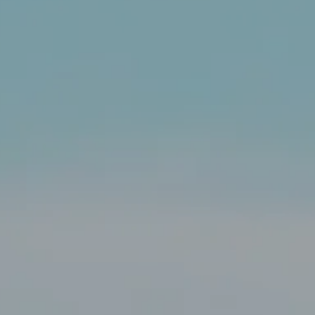
J'ai lu et accepte la
politiqu
Envoyer