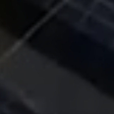
J'ai lu et
accepte la
politique de
confidentialité
Envoyer