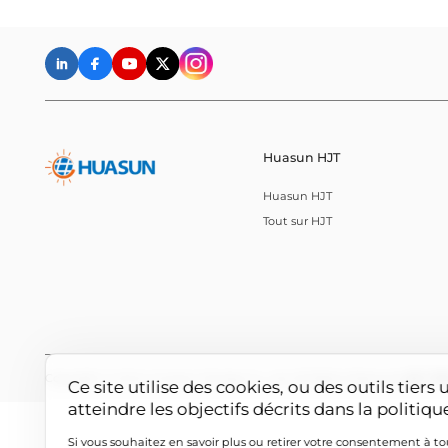
Huasun HJT
Huasun HJT
Tout sur HJT
Copyright © Anhui Huasun Energy Co., Ltd. All Rights Reserved.
皖ICP备
Ce site utilise des cookies, ou des outils tie
atteindre les objectifs décrits dans la politiq
Si vous souhaitez en savoir plus ou retirer votre consentement à tou