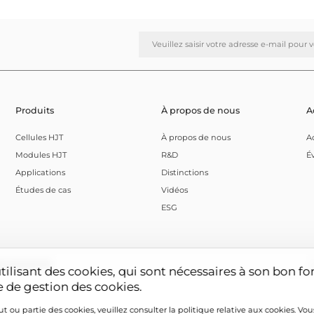
J'ai lu et accepte la
politiqu
Envoyer
Produits
À propos de nous
A
Cellules HJT
À propos de nous
A
Modules HJT
R&D
É
Applications
Distinctions
Études de cas
Vidéos
ESG
2022005100号
C
rs utilisant des cookies, qui sont nécessaires à son bo
ue de gestion des cookies.
t ou partie des cookies, veuillez consulter la politique relative aux cookies. Vo