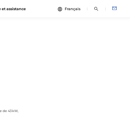
e et assistance
Français
中文
s de cas
ESG
English
un
Español
Français
s
Português
Deutsch
Italiano
日本語
le de 43 kW,