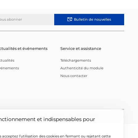
Bulletin de nouvelles
e de confidentialité
ctualités et événements
Service et assistance
ctualités
Téléchargements
vénements
Authenticité du module
Nous contacter
ookie Setting
|
Plan du site
|
Politique de confidentialité
Support by KGU
n fonctionnement et indispensables pour
us acceptez l’utilisation des cookies en fermant ou rejetant cette