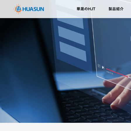
華晟のHJT
製品紹介
華晟のHJT
HJTセル
会社概要
ニュース
ダウンロード
H
研
イ
Everest
Eve
HJT技術の利点
メール
Himalaya
Hi
ロードマップ
Hi
V-
Ku
超
営
ル
カ