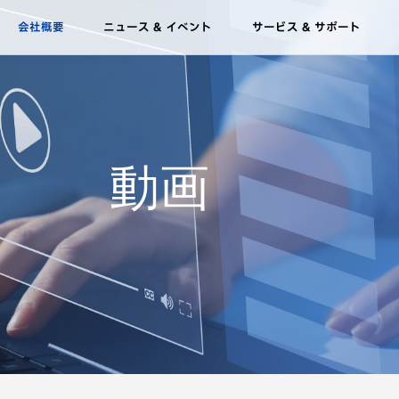
会社概要
ニュース & イベント
サービス & サポート
JTモジュール
究開発
ベント
HJTのすべて
モジュールの信頼性
受賞歴
使用例
お問い合わせ
動画
ケーススタディ
rest G12R
華晟へのお問い合わ
展示会
メガソーラー発電所
せ
動画
malaya G12
ウェビナー
洋上
当社の販売代理店
malaya G12
商業用 & 工業用
ワークショップ
Ocean
（C&I）
nlun G12/G12R
住居
高両面受光性
垂直設置
農型太陽電池モジュー
ラーモジュール