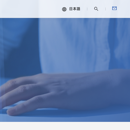
日本語
中文
ESG
English
Español
Français
Português
Deutsch
Italiano
日本語