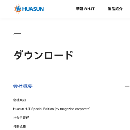
華晟のHJT
製品紹介
華晟のHJT
HJTセル
会社概要
ニュース
ダウンロード
H
研
イ
Everest
Eve
HJT技術の利点
メール
ダウンロード
Himalaya
Hi
ロードマップ
Hi
V-
Ku
会社概要
超
会社案内
営
ル
Huasun HJT Special Edition (pv magazine corporate)
カ
社会的責任
行動規範