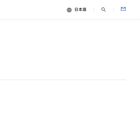
日本語
中文
ESG
English
Español
Français
Português
Deutsch
Italiano
日本語