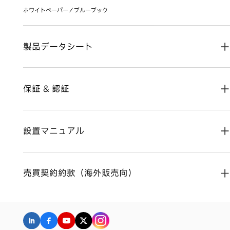
ホワイトペーパー／ブルーブック
製品データシート
HJT太陽電池モジュール
保証 & 認証
Himalaya G12シリーズ
工場証明書
Everest G12Rシリーズ
設置マニュアル
性能証明書
Kunlun G12シリーズ 卓越した両面受光性
製品証明書
カラーモジュールシリーズ
限定保証
農業用太陽光発電HJTモジュール
売買契約約款（海外販売向）
Himalaya V-ocean
G12Rシリーズ（オーストラリア地域）
HJT太陽電池