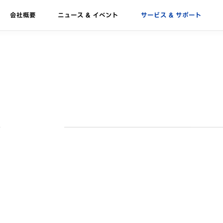
会社概要
ニュース & イベント
サービス & サポート
JTモジュール
究開発
ベント
HJTのすべて
モジュールの信頼性
受賞歴
使用例
お問い合わせ
動画
ケーススタディ
rest G12R
華晟へのお問い合わ
展示会
メガソーラー発電所
せ
malaya G12
ウェビナー
洋上
当社の販売代理店
malaya G12
商業用 & 工業用
ワークショップ
Ocean
（C&I）
nlun G12/G12R
住居
高両面受光性
垂直設置
農型太陽電池モジュー
ラーモジュール