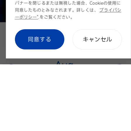
バナーを閉じるまたは無視した場合、Cookieの使用に
同意したものとみなされます。詳しくは、
プライバシ
ーポリシー"
.をご覧ください。
cookie setting
同意する
キャンセル
イベントカレンダー
Aug.
Jun.
Jul.
Sep.
Oct.
2026
過去のイベント