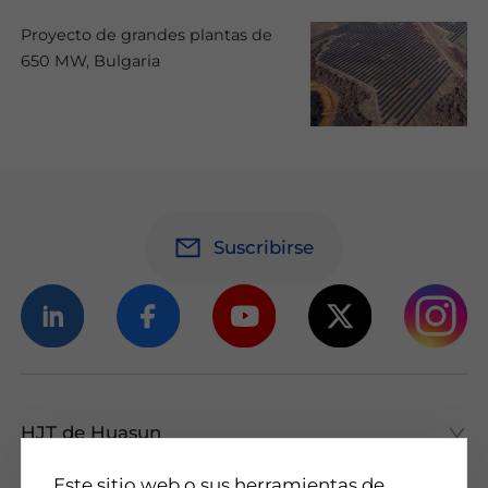
Proyecto de grandes plantas de
650 MW, Bulgaria
Suscribirse
HJT de Huasun
HJT de Huasun
Este sitio web o sus herramientas de