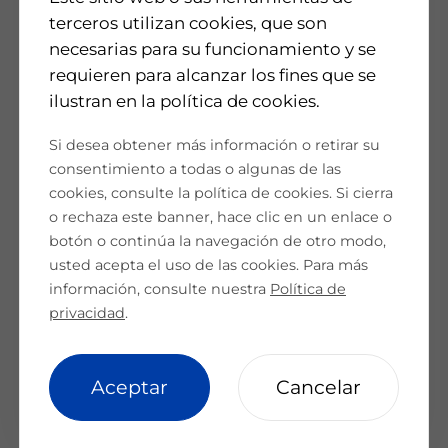
Todo sobre HJT
terceros utilizan cookies, que son
Productos
necesarias para su funcionamiento y se
requieren para alcanzar los fines que se
Células de HJT
ilustran en la política de cookies.
Módulos de HJT
Quiénes somos
Aplicaciones
Si desea obtener más información o retirar su
Casos prácticos
Quiénes somos
consentimiento a todas o algunas de las
I+D
cookies, consulte la política de cookies. Si cierra
Noticias y eventos
Honores
o rechaza este banner, hace clic en un enlace o
botón o continúa la navegación de otro modo,
Vídeos
Noticias
usted acepta el uso de las cookies. Para más
ESG
Eventos
información, consulte nuestra
Política de
Servicio y asistencia
privacidad
.
Descargas
Autenticidad de módulos
Cookie Setting
|
Mapa del sitio
|
Política de privacidad
cookie setting
Aceptar
Cancelar
Contacto
Copyright © Anhui Huasun Energy Co., Ltd. All Rights Reserved.
皖
ICP备2022005100号