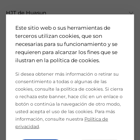
HJT de Huasun
HJT de Huasun
Este sitio web o sus herramientas de
Todo sobre HJT
terceros utilizan cookies, que son
Productos
necesarias para su funcionamiento y se
requieren para alcanzar los fines que se
Células de HJT
ilustran en la política de cookies.
Módulos de HJT
Quiénes somos
Aplicaciones
Si desea obtener más información o retirar su
Casos prácticos
Quiénes somos
consentimiento a todas o algunas de las
I+D
cookies, consulte la política de cookies. Si cierra
Noticias y eventos
Honores
o rechaza este banner, hace clic en un enlace o
botón o continúa la navegación de otro modo,
Vídeos
Noticias
usted acepta el uso de las cookies. Para más
ESG
Eventos
información, consulte nuestra
Política de
Servicio y asistencia
privacidad
.
Descargas