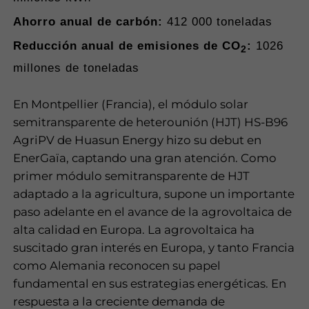
He leído y
Ahorro anual de carbón:
412 000 toneladas
acepto la
Reducción anual de emisiones de CO
:
1026
2
política de
millones de toneladas
privacidad
En Montpellier (Francia), el módulo solar
Enviar
semitransparente de heterounión (HJT) HS-B96
AgriPV de Huasun Energy hizo su debut en
EnerGaïa, captando una gran atención. Como
primer módulo semitransparente de HJT
adaptado a la agricultura, supone un importante
paso adelante en el avance de la agrovoltaica de
alta calidad en Europa. La agrovoltaica ha
suscitado gran interés en Europa, y tanto Francia
como Alemania reconocen su papel
fundamental en sus estrategias energéticas. En
respuesta a la creciente demanda de