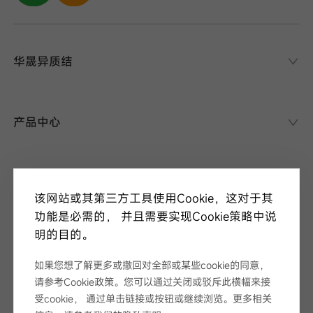
华晟异质结
华晟异质结
异质结课堂
产品中心
异质结电池
异质结组件
关于华晟
应用场景
该网站或其第三方工具使用Cookie，这对于其
项目案例
走进华晟
功能是必需的， 并且需要实现Cookie策略中说
研发实力
明的目的。
新闻中心
华晟ESG
华晟荣誉
如果您想了解更多或撤回对全部或某些cookie的同意，
新闻资讯
请参考Cookie政策。您可以通过关闭或驳斥此横幅来接
视频
展会论坛
受cookie， 通过单击链接或按钮或继续浏览。更多相关
服务支持
招标公告