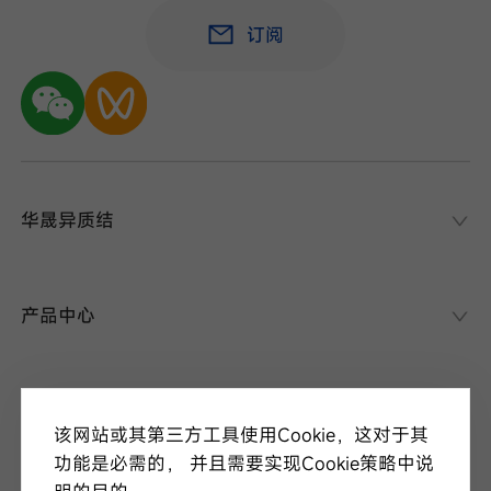
订阅
华晟异质结
华晟异质结
异质结课堂
产品中心
异质结电池
异质结组件
关于华晟
应用场景
该网站或其第三方工具使用Cookie，这对于其
项目案例
走进华晟
功能是必需的， 并且需要实现Cookie策略中说
研发实力