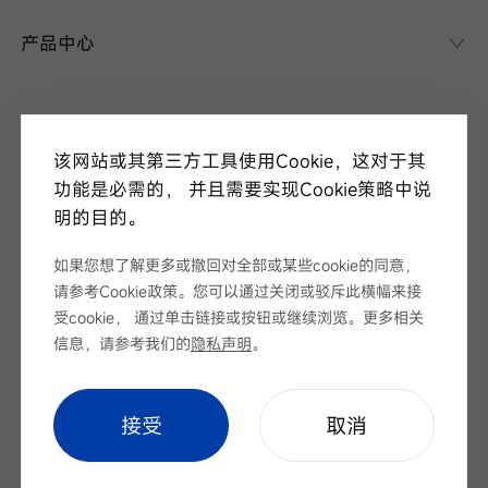
异质结课堂
产品中心
异质结电池
异质结组件
关于华晟
应用场景
该网站或其第三方工具使用Cookie，这对于其
项目案例
走进华晟
功能是必需的， 并且需要实现Cookie策略中说
研发实力
明的目的。
新闻中心
华晟ESG
如果您想了解更多或撤回对全部或某些cookie的同意，
华晟荣誉
新闻资讯
请参考Cookie政策。您可以通过关闭或驳斥此横幅来接
视频
展会论坛
受cookie， 通过单击链接或按钮或继续浏览。更多相关
服务支持
招标公告
信息，请参考我们的
隐私声明
。
下载中心
序列号查询
Cookie Setting
|
网站地图
|
隐私声明
cookie setting
接受
取消
联系我们
Copyright © 安徽华晟新能源科技股份有限公司 版权所有
皖ICP备
2022005100号