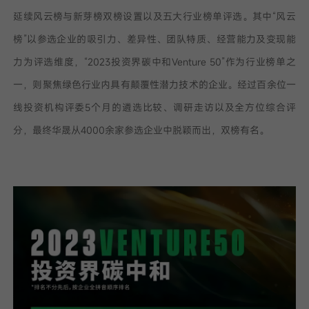
延续风云榜与新芽榜双榜设置以及五大行业榜单评选。其中“风云
榜”以参选企业的吸引力、差异性、团队特质、经营能力及变现能
力为评选维度，“2023投资界碳中和Venture 50”作为行业榜单之
一，则聚焦绿色行业内具有颠覆性潜力技术的企业。经过百余位一
线投资机构评委5个月的遴选比较、调研走访以及全方位综合评
分，最终华晟从4000余家参选企业中脱颖而出，双榜有名。