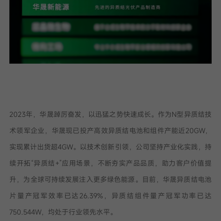
2023年，华晟踔厉奋发，以迅猛之势快速成长。作为N型异质结技
术领军企业，华晟现已投产高效异质结电池和组件产能近20GW，
实现累计出货超4GW。以技术创新引领，公司坚持产业化实践，持
续开拓“异质结+”应用场景，不断夯实产品品质，助力客户价值提
升，为全球可持续发展注入更多绿色能源。目前，华晟异质结电池
片量产冠军效率已达26.39%，异质结组件量产冠军功率已达
750.544W，均处于行业领先水平。