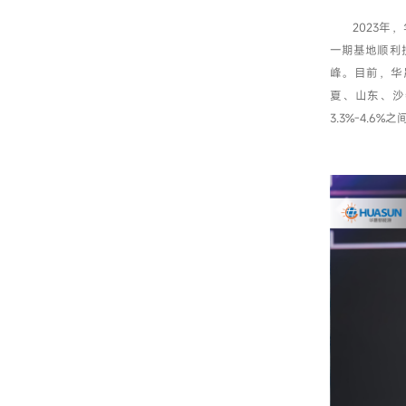
2023
一期基地顺利
峰。目前，华晟
夏、山东、沙
3.3%-4.6%之