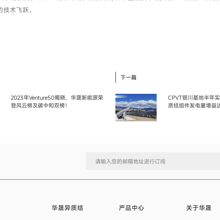
的技术飞跃。
下一篇
2023年Venture50揭晓，华晟新能源荣
CPVT银川基地半年
登风云榜及碳中和双榜！
质结组件发电量增益达3
华晟异质结
产品中心
关于华晟