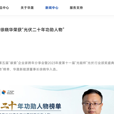
品中心
关于华晟
新闻中心
服务支持
研发实力
展会论坛
序列号查询
异质结课堂
异质结组件
招标公告
华晟ESG
联系我们
应用场景
华晟荣誉
项目案例
徐晓华荣获“光伏二十年功勋人物”
珠峰-G12R系列
展会
联系华晟
地面光伏
喜马拉雅-G12系列
论坛
经销商
工商业光伏
喜马拉雅-G12海光组件
垂直光伏
，第五届“碳索”企业家跨年分享会暨2023年度第十一届“光能杯”光伏行业颁奖盛
昆仑-高双面率垂直系列
物”榜单，华晟新能源董事长徐晓华入选。
海上光伏
农光组件
户用光伏
彩色组件