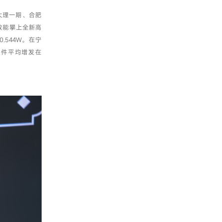
大理一期、合肥
效能攀上全新高
.544W。在宁
组件平均增发在