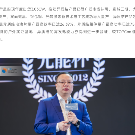
年，华晟实现年度出货3.03GW，推动异质结产品获得广泛市场认可，宣城三期、
投产，双面微晶、银包铜、光转膜等新技术与工艺成功导入量产，异质结产品
异质结电池片量产最高效率已达26.39%，异质结组件量产最高功率已达750
特的户外实证基地，异质结的高发电能力亦得到进一步验证，较TOPCon
间。