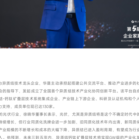
为异质结技术龙头企业，华晟主动承担起搭建公共交流平台、推动产业进步的
会的指导下，发起成立了全国首个异质结技术产业化协同创新平台。该平台自
结-钙钛矿叠层技术系统集成企业、产业链上下游企业、科研及认证机构和个
力支持，成员单位现已达130家。
24的光伏行业，徐晓华董事长表示，光伏，尤其是异质结将是这个不确定时代中
持续增长，但行业同质化洗牌会进一步加剧，旧同质化技术年内出清，新同质
产业规模的不断增长和成本的大幅下降，异质结已进入盈利周期，有望成为行
入。他预测，未来三到五年内，异质结钙钛矿叠层技术将实现GW级的产业化