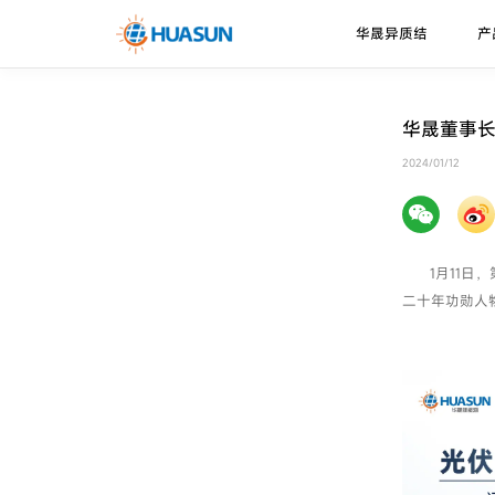
华晟异质结
产
华晟异质结
异质结电池
走进华晟
新闻资讯
下载中心
华晟董事长
珠峰系列
技术优势
2024/01/12
邮件
喜马拉雅系列
技术路径
1月11日
二十年功勋人