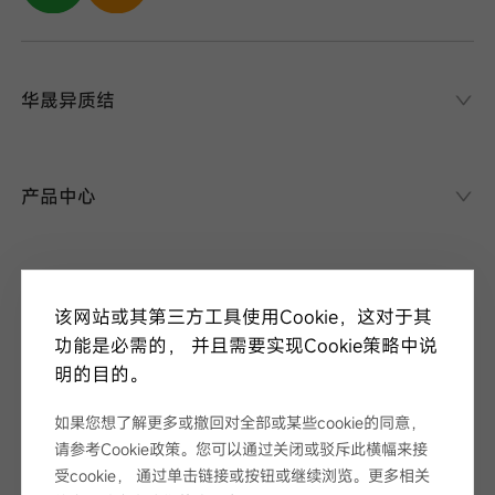
华晟异质结
华晟异质结
异质结课堂
产品中心
异质结电池
异质结组件
关于华晟
应用场景
该网站或其第三方工具使用Cookie，这对于其
项目案例
走进华晟
功能是必需的， 并且需要实现Cookie策略中说
研发实力
明的目的。
新闻中心
华晟ESG
华晟荣誉
如果您想了解更多或撤回对全部或某些cookie的同意，
新闻资讯
请参考Cookie政策。您可以通过关闭或驳斥此横幅来接
视频
展会论坛
受cookie， 通过单击链接或按钮或继续浏览。更多相关
服务支持
招标公告