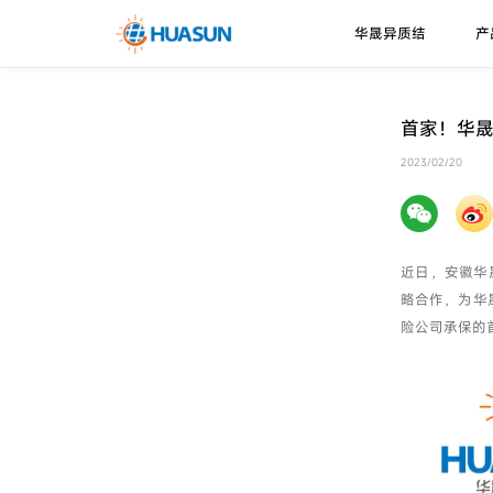
华晟异质结
产
华晟异质结
异质结电池
走进华晟
新闻资讯
下载中心
首家！华晟
珠峰系列
技术优势
2023/02/20
邮件
喜马拉雅系列
技术路径
近日，安徽华
略合作，为华
险公司承保的