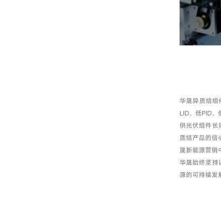
华晟异质结组
LID、低PI
供光伏组件长
质结产品的信心
晟新能源营销
华晟始终坚持
源的可持续发