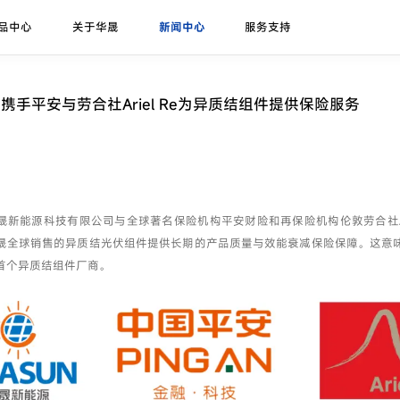
品中心
关于华晟
新闻中心
服务支持
研发实力
展会论坛
序列号查询
异质结课堂
异质结组件
招标公告
华晟ESG
联系我们
应用场景
华晟荣誉
项目案例
携手平安与劳合社Ariel Re为异质结组件提供保险服务
珠峰-G12R系列
展会
联系华晟
地面光伏
喜马拉雅-G12系列
论坛
经销商
工商业光伏
喜马拉雅-G12海光组件
垂直光伏
晟新能源科技有限公司与全球著名保险机构平安财险和再保险机构伦敦劳合社Arie
昆仑-高双面率垂直系列
晟全球销售的异质结光伏组件提供长期的产品质量与效能衰减保险保障。这意
海上光伏
首个异质结组件厂商。
农光组件
户用光伏
彩色组件