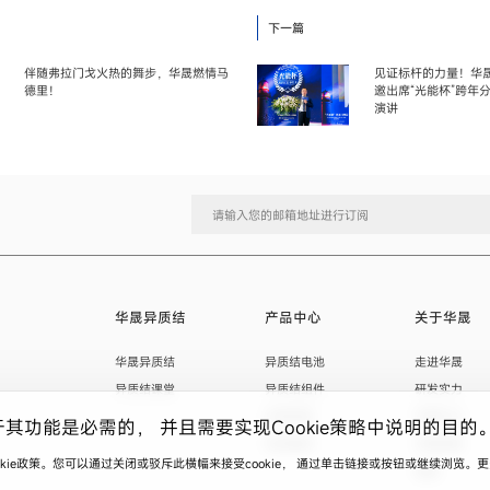
下一篇
伴随弗拉门戈火热的舞步，华晟燃情马
见证标杆的力量！华
德里！
邀出席“光能杯”跨年
演讲
华晟异质结
产品中心
关于华晟
华晟异质结
异质结电池
走进华晟
异质结课堂
异质结组件
研发实力
应用场景
华晟ESG
于其功能是必需的， 并且需要实现Cookie策略中说明的目的
项目案例
华晟荣誉
ookie政策。您可以通过关闭或驳斥此横幅来接受cookie， 通过单击链接或按钮或继续浏览
视频