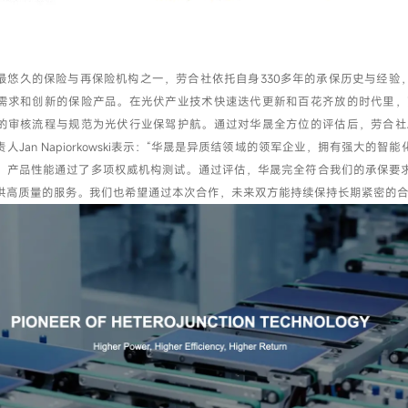
最悠久的保险与再保险机构之一，劳合社依托自身330多年的承保历史与经验
我已阅读并同意
隐私政策
需求和创新的保险产品。在光伏产业技术快速迭代更新和百花齐放的时代里，劳合社A
的审核流程与规范为光伏行业保驾护航。通过对华晟全方位的评估后，劳合社Arie
人Jan Napiorkowski表示：“华晟是异质结领域的领军企业，拥有强大的智
提交
，产品性能通过了多项权威机构测试。通过评估，华晟完全符合我们的承保要
供高质量的服务。我们也希望通过本次合作，未来双方能持续保持长期紧密的合