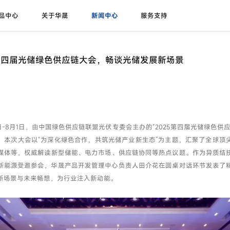
品中心
关于华晟
新闻中心
服务支持
研发实力
展会论坛
序列号查询
异质结课堂
异质结组件
招标公告
华晟ESG
联系我们
应用场景
华晟荣誉
项目案例
第四届光储绿色供应链大会，畅谈光储发展新场景
珠峰-G12R系列
展会
联系华晟
地面光伏
喜马拉雅-G12系列
论坛
经销商
工商业光伏
喜马拉雅-G12海光组件
垂直光伏
31日-8月1日，由中国绿色供应链联盟光伏专委会主办的“2025第四届光储绿色供
昆仑-高双面率垂直系列
。本次大会以“为深化绿色合作，共筑光储产业新生态”为主题，汇聚了全球顶
海上光伏
媒体等，权威解读新型储能、电力市场、供应链协同等热点议题。作为异质结
农光组件
户用光伏
新能源受邀参会，华晟产品开发管理中心负责人田介花在圆桌对话环节发表了
新场景与未来畅想，为行业注入新动能。
彩色组件