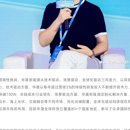
周期性挑战，华晟新能源从技术驱动、场景驱动、全球化驱动三向发力，以异
力。技术驱动方面，华晟以每年超过营收5%的持续性研发投入不断提升技术力
突破730W，非硅成本行业领先；场景驱动方面，华晟则强调定制化解决方案
互补、海上光伏、交能融合等不同市场，优化光储配置；全球化驱动则体现在
应用市场的布局，目前华晟全球供货已覆盖80+个国家地区，参与了众多国际