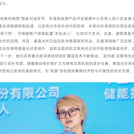
实力。
的场景和畅想”圆桌对话环节，华晟新能源产品开发管理中心负责人田介花发表
着全球能源转型加速，以及电力市场化时代的到来，未来光伏系统的应用及安
活和个性”，可根据客户预算配置“丰俭由人”，比如对于农光、交通、建筑等差
光伏的应用。并且，垂直光伏已经在欧洲等国家的农业、交通领域被广泛应用
牧业在使用垂直光伏系统外，目前法国的轨交系统也已经开始使用垂直光伏，
“下一步，我们还将重点就异质结钙钛矿叠层技术不断精进，‘反内卷’还要用先
”田介花补充道。随着峰谷电价差扩大与绿电交易机制的逐步完善，垂直光伏系
新型电力系统的基础单元，为“双碳”目标提供兼具经济性与可靠性的技术支撑。