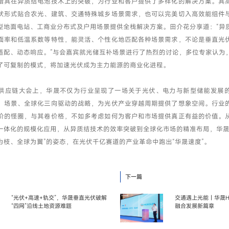
借其在异质结电池技术上的突破，为行业和客户提供了多样化的解决方案。其
伏形式贴合农光、建筑、交通特殊城乡场景需求，也可以完美切入高效能组件
型地面电站、工商业分布式及户用场景提供全栈解决方案。田介花分享道：“异
面率和低温系数等特性，能灵活、个性化地匹配各种场景需求，不论是垂直光
适配、动态响应。”与会嘉宾就光储互补场景进行了热烈的讨论，多位专家认为
了可复制的模式，将加速光伏成为主力能源的商业化进程。
供应链大会上，华晟不仅为行业呈现了一场关于光伏、电力与新型储能发展
、场景、全球化三向驱动的战略，为光伏产业穿越周期提供了想象空间。行业
价的怪圈，与其卷价格，不如多考虑如何为客户和市场提供真正有益的价值。
一体化的规模化应用，从异质结技术的效率突破到全球化市场的精准布局，华晟
为枝、全球为翼”的姿态，在光伏千亿赛道的产业革命中跑出“华晟速度”。
下一篇
“光伏+高速+轨交”，华晟垂直光伏破解
交通遇上光能｜华晟H
“四网”沿线土地资源难题
融合发展新篇章