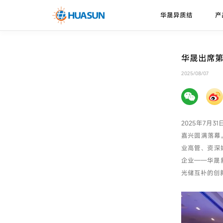
华晟异质结
产
华晟异质结
异质结电池
走进华晟
新闻资讯
下载中心
华晟出席
珠峰系列
技术优势
2025/08/07
邮件
喜马拉雅系列
技术路径
2025年7月
嘉兴圆满落幕
业高管、资深
企业——华晟
光储互补的创