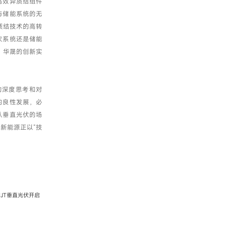
高效异质结组件
与储能系统的无
质结技术的高转
伏系统还是储能
，华晟的创新实
的深度思考和对
的良性发展，必
从垂直光伏的场
新能源正以“技
JT垂直光伏开启