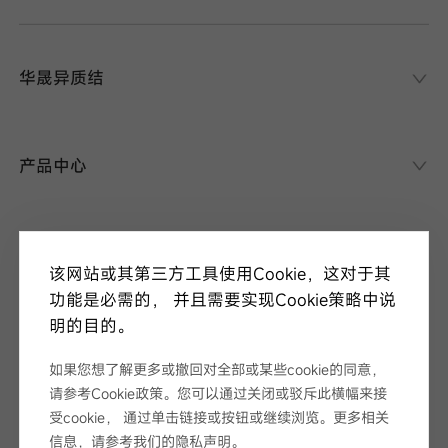
华晟异质结
华晟异质结
异质结课堂
产品中心
异质结电池
异质结组件
关于华晟
应用场景
该网站或其第三方工具使用Cookie，这对于其
项目案例
走进华晟
功能是必需的， 并且需要实现Cookie策略中说
研发实力
明的目的。
新闻中心
华晟ESG
如果您想了解更多或撤回对全部或某些cookie的同意，
华晟荣誉
新闻资讯
请参考Cookie政策。您可以通过关闭或驳斥此横幅来接
视频
展会论坛
受cookie， 通过单击链接或按钮或继续浏览。更多相关
服务支持
招标公告
信息，请参考我们的
隐私声明
。