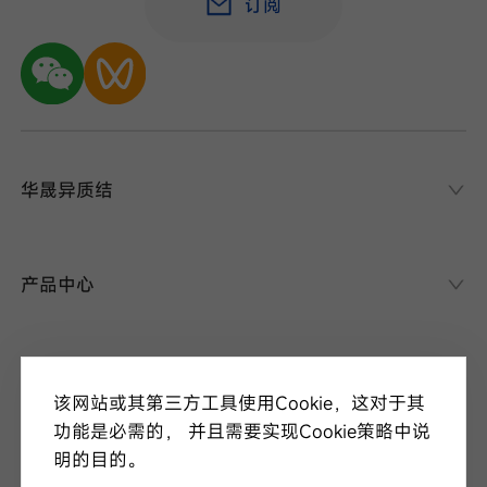
订阅
华晟异质结
华晟异质结
异质结课堂
产品中心
异质结电池
异质结组件
关于华晟
应用场景
该网站或其第三方工具使用Cookie，这对于其
项目案例
走进华晟
功能是必需的， 并且需要实现Cookie策略中说
研发实力
明的目的。
新闻中心
华晟ESG