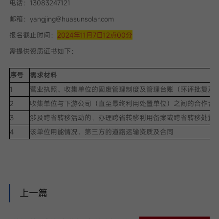
电话：13083247121
邮箱：yangjing@huasunsolar.com
报名截止时间：
2024年11月7日12点00分
需提供资质证书如下：
序号
需求材料
1
营业执照、收集单位的固废管理制度及管理台账（环评批复及
2
收集单位与下游公司（直至最终利用处置单位）之间的合作合
3
涉及跨省转移活动的，办理跨省转移利用备案或跨省转移处置
4
该单位用能情况、第三方的道路运输资质及合同
上一篇