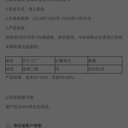
3.招标方式：线上拍卖
我已阅读并同意
隐私政策
4.价格有效期：2024年11月8号-2024年11月30号
5.产品信息:
提
交
硅粉泥(竞价均含13%增值税，款到提货，中标采购企业需自己安排
车辆带委托函提货)
类别
切片工厂
计量单位
数量
硅泥
宣城二期
吨
450吨/月
产品标准：
含水52-60%，含硅90.46%。
以实际数量为准
满产后月450吨左右硅泥。
二、保证金账户信息: