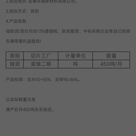
2.项目地点: 安徽华晟新材料有限公司。
我已阅读并同意
3.招标方式：竞拍
隐私政策
4.产品信息:
硅粉泥(竞价均含13%增值税，款到提货，中标采购企业需自己安排
提
交
车辆带委托函提货)
类别
切片工厂
计量单位
数量
硅泥
宣城二期
吨
450吨/月
产品标准：含水50-55%，含硅90.46%。
以实际数量为准
满产后月450吨左右硅泥。