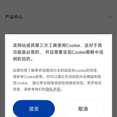
华晟异质结
异质结课堂
产品中心
异质结电池
异质结组件
关于华晟
应用场景
该网站或其第三方工具使用Cookie，这对于其
项目案例
走进华晟
功能是必需的， 并且需要实现Cookie策略中说
研发实力
明的目的。
新闻中心
华晟ESG
华晟荣誉
如果您想了解更多或撤回对全部或某些cookie的同意，
新闻资讯
请参考Cookie政策。您可以通过关闭或驳斥此横幅来接
视频
展会论坛
受cookie， 通过单击链接或按钮或继续浏览。更多相关
服务支持
招标公告
信息，请参考我们的
隐私声明
。
下载中心
序列号查询
Cookie Setting
|
网站地图
|
隐私声明
cookie setting
接受
取消
联系我们
Copyright © 安徽华晟新能源科技股份有限公司 版权所有
皖ICP备