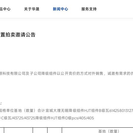
品中心
关于华晟
新闻中心
服务支持
研发实力
展会论坛
序列号查询
异质结课堂
异质结组件
招标公告
华晟ESG
联系我们
应用场景
华晟荣誉
项目案例
处置拍卖邀请公告
珠峰-G12R系列
展会
联系华晟
地面光伏
喜马拉雅-G12系列
论坛
经销商
工商业光伏
喜马拉雅-G12海光组件
垂直光伏
源科技有限公司及子公司降级组件以公开竞价的方式对外销售，诚邀有需求的
昆仑-高双面率垂直系列
海上光伏
农光组件
户用光伏
:
彩色组件
单位基地（数量）合计宣城大理无锡降级组件HJT组件B级瓦61425801312740
级瓦/43725/43725降级组件HJT组件D级pcs/405/405
基地（数量）