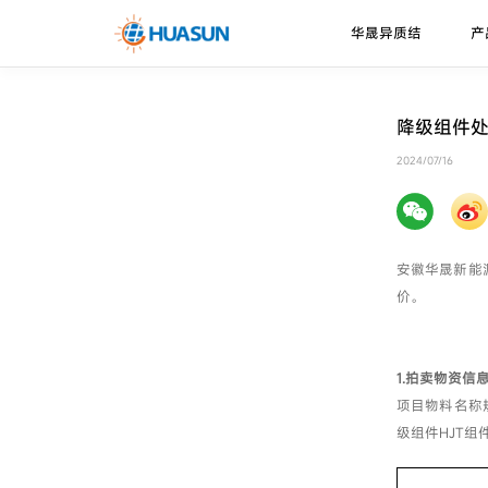
华晟异质结
产
华晟异质结
异质结电池
走进华晟
新闻资讯
下载中心
降级组件
珠峰系列
技术优势
2024/07/16
邮件
喜马拉雅系列
技术路径
安徽华晟新能
价。
1.拍卖物资信息
项目物料名称规格
级组件HJT组件C