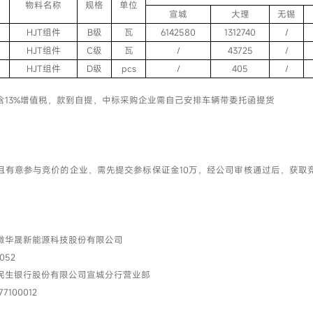
物料名称
规格
单位
宣城
大理
无锡
HJT组件
B级
瓦
6142580
1312740
/
HJT组件
C级
瓦
/
43725
/
HJT组件
D级
pcs
/
405
/
我已阅读并同意
隐私政策
含13%增值税，款到自提，中标采购企业需自己安排车辆带委托函提货
提交
且有意参与竞价的企业，需先提交参标保证金10万，经公司审核通过后，获取
账户 ：
徽华晟新能源科技股份有限公司
052
民生银行股份有限公司宣城分行营业部
7100012