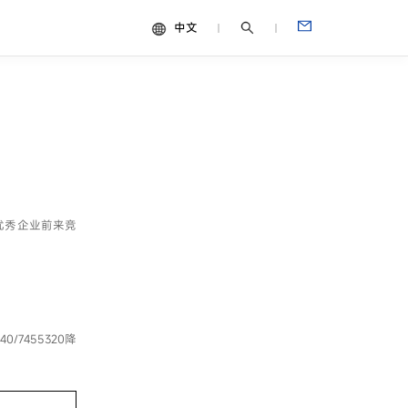
中文
中文
视频
English
Español
Français
Português
优秀企业前来竞
Deutsch
Italiano
日本語
/7455320降