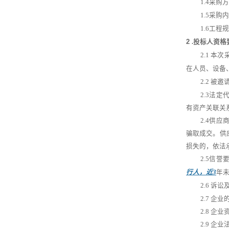
1
.
4
采购方
1
.
5
采购内
1
.
6
工程规
2
.
投标人资格
2.1
本次
在人员、设备
2.2
被邀
2
.3法
有资产关联关
2
.4供
骗取成交。供
损失的，依法
2
.5信誉
行人，近
3
年
2.6
诉讼
2.7
企业
2.8
企业
2.9
企业