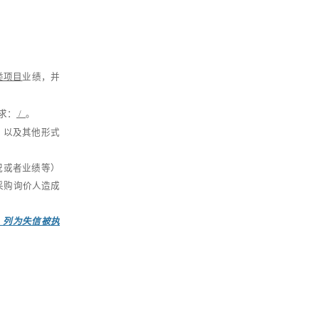
类项目
业绩，
并
求：
/
。
，以及其他形式
况或者业绩等）
采购询价人造成
）列为失信被执