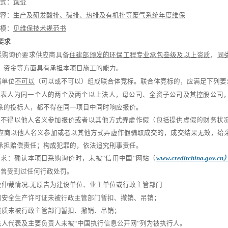
式：
询价
容：
生产及研发酸排、碱排、热排及有机排等废气系统年度维保
模：
见维保技术规范书
要求
我已阅读并同意
隐私政策
采购询价
要求
供应商
具备
住建部颁发的
环保工程专业承包
叁
级
及以上
资质
，
同
、资金等方面具有承担本
项目
施工的能力。
请单位
不可以
（可以或不可以）组成联合体
竞标
。
联合体竞标的，应满足下列要
提交
定代表人为同一个人的两个及两个以上法人，母公司、全资子公司及其控股公司
系的投标人，都不得在同一项目中同时响应报价。
应商不得以他人名义参加报价或者以其他方式弄虚作假（包括提供虚假的财务状
应商以他人名义参加或者以其他方式弄虚作假骗取成交的，成交结果无效，给
承担赔偿责任；构成犯罪的，依法追究刑事责任。
要求：
确认本项目采购询价时，未被
“信用中国”网站（
www.creditchina.gov.cn
未曾受到过任何行政处罚。
及仲裁情况
:无原告为建设单位、业主单位或行政主管部门
的安全生产许可证未被行政主管部门暂扣、撤销、吊销；
资质未被行政主管部门暂扣、撤销、吊销；
法人代表及主要负责人未被
“中国执行信息公开网”列为被执行人。