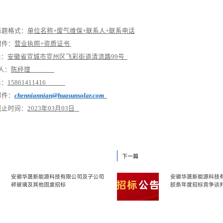
标题格式
：
单位名称
+
废气维保
+
联系人
+
联系电话
附件：
营业执照
+
资质证书
址：
安徽省宣城市宣州区飞彩街道清流路
99号
 人：
陈经理
话：
15861411416
邮件
：
chenniannian@huasunsolar.com
截止时间
：
2
023
年
03
月
03
日
下一篇
安徽华晟新能源科技有限公司及子公司
安徽华晟新能源科技
碎玻璃及其他固废招标
胶条年度招标竞争谈