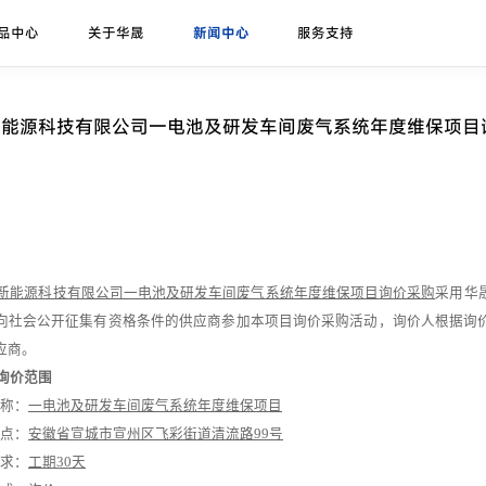
品中心
关于华晟
新闻中心
服务支持
研发实力
展会论坛
序列号查询
异质结课堂
异质结组件
招标公告
华晟ESG
联系我们
应用场景
华晟荣誉
项目案例
新能源科技有限公司一电池及研发车间废气系统年度维保项目
珠峰-G12R系列
展会
联系华晟
地面光伏
喜马拉雅-G12系列
论坛
经销商
工商业光伏
喜马拉雅-G12海光组件
垂直光伏
昆仑-高双面率垂直系列
新能源科技有限公司一电池及研发车间废气系统年度维保
项目
询价采购
采用华
海上光伏
向社会公开征集有资格条件的供应商参加本项目询价采购活动，询价人根据询
农光组件
户用光伏
应商
。
询价
范围
彩色组件
称：
一电池及研发车间废气系统年度维保
项目
点：
安徽省宣城市宣州区飞彩街道清流路
99号
求：
工期
30
天