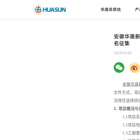
华晟异质结
产
华晟异质结
异质结电池
走进华晟
新闻资讯
下载中心
安徽华晟
名征集
珠峰系列
技术优势
邮件
2023/02/28
喜马拉雅系列
技术路径
安徽华晟
文件方式，现
况择优选择供
1.
项目概况与
1
.1
项目名
1
.2
项目地
1
.3
工期要