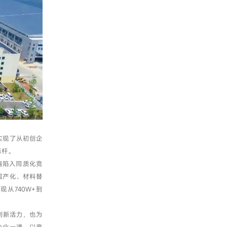
实现了从初创企
标杆。
遍陷入同质化竞
国产化、材料替
从740W+到
。
创新活力，也为