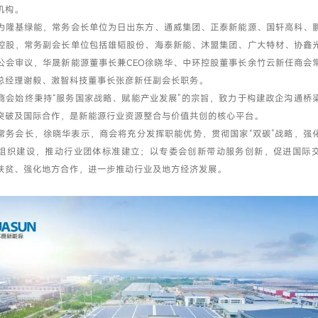
机构。
为隆基绿能，常务会长单位为日出东方、通威集团、正泰新能源、国轩高科、
控股，常务副会长单位包括雄韬股份、海泰新能、沐盟集团、广大特材、协鑫
公会审议，华晟新能源董事长兼CEO徐晓华、中环控股董事长余竹云新任商会
总经理谢毅、激智科技董事长张彦新任副会长职务。
商会始终秉持“服务国家战略、赋能产业发展”的宗旨，致力于构建政企沟通桥
突破及国际合作，是新能源行业资源整合与价值共创的核心平台。
常务会长，徐晓华表示，商会将充分发挥职能优势，贯彻国家“双碳”战略，强
组织建设，推动行业团体标准建立；以专委会创新带动服务创新，促进国际
扶贫、强化地方合作，进一步推动行业及地方经济发展。