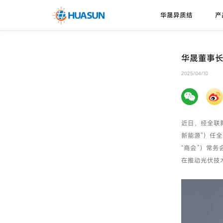
华晟异质结
产
华晟异质结
异质结电池
走进华晟
新闻资讯
下载中心
华晟董事
珠峰系列
技术优势
2025/04/10
邮件
喜马拉雅系列
技术路径
近日，经全联
新能源”）任
“商会”）常
在推动光伏技