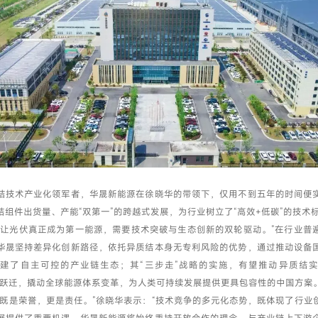
结技术产业化领军者，华晟新能源在徐晓华的带领下，仅用不到五年的时间便
结组件出货量、产能“双第一”的跨越式发展，为行业树立了“高效+低碳”的技术
“让光伏真正成为第一能源，需要技术突破与生态创新的双轮驱动。”在行业普
华晟坚持差异化创新路径，依托异质结本身无专利风险的优势，通过推动设备
建了自主可控的产业链生态；其“三步走”战略的实施，有望推动异质结实现
技术跃迁，撬动全球能源体系变革，为人类可持续发展提供更具包容性的中国方案
长既是荣誉，更是责任。”徐晓华表示：“技术竞争的多元化态势，既体现了行业