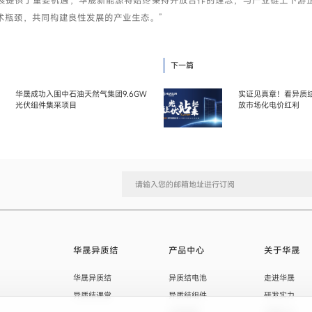
展提供了重要机遇，华晟新能源将始终秉持开放合作的理念，与产业链上下游
术瓶颈，共同构建良性发展的产业生态。”
下一篇
华晟成功入围中石油天然气集团9.6GW
实证见真章！看异质
光伏组件集采项目
放市场化电价红利
华晟异质结
产品中心
关于华晟
华晟异质结
异质结电池
走进华晟
异质结课堂
异质结组件
研发实力