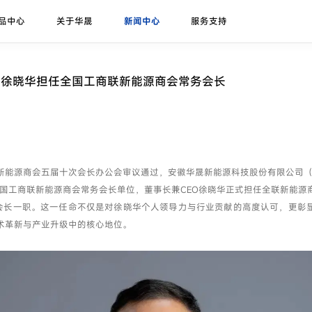
品中心
关于华晟
新闻中心
服务支持
研发实力
展会论坛
序列号查询
异质结课堂
异质结组件
招标公告
华晟ESG
联系我们
应用场景
华晟荣誉
项目案例
长徐晓华担任全国工商联新能源商会常务会长
珠峰-G12R系列
展会
联系华晟
地面光伏
喜马拉雅-G12系列
论坛
经销商
工商业光伏
喜马拉雅-G12海光组件
垂直光伏
新能源商会五届十次会长办公会审议通过，安徽华晟新能源科技股份有限公司（
昆仑-高双面率垂直系列
全国工商联新能源商会常务会长单位，董事长兼CEO徐晓华正式担任全联新能源
海上光伏
务会长一职。这一任命不仅是对徐晓华个人领导力与行业贡献的高度认可，更彰
农光组件
户用光伏
术革新与产业升级中的核心地位。
彩色组件