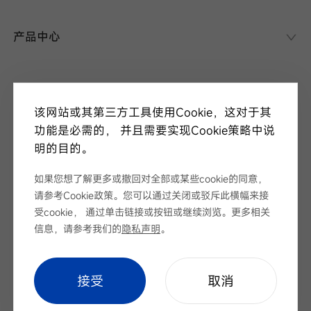
华晟异质结
异质结课堂
产品中心
异质结电池
异质结组件
关于华晟
应用场景
该网站或其第三方工具使用Cookie，这对于其
项目案例
走进华晟
功能是必需的， 并且需要实现Cookie策略中说
研发实力
明的目的。
新闻中心
华晟ESG
华晟荣誉
如果您想了解更多或撤回对全部或某些cookie的同意，
新闻资讯
请参考Cookie政策。您可以通过关闭或驳斥此横幅来接
视频
展会论坛
受cookie， 通过单击链接或按钮或继续浏览。更多相关
服务支持
招标公告
信息，请参考我们的
隐私声明
。
下载中心
序列号查询
Cookie Setting
|
网站地图
|
隐私声明
cookie setting
接受
取消
联系我们
Copyright © 安徽华晟新能源科技股份有限公司 版权所有
皖ICP备
2022005100号