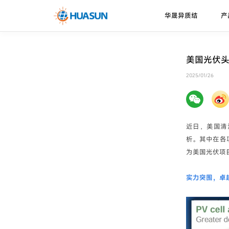
华晟异质结
产
华晟异质结
异质结电池
走进华晟
新闻资讯
下载中心
美国光伏头
珠峰系列
技术优势
2025/01/26
邮件
喜马拉雅系列
技术路径
近日，美国清
析。其中在各
为美国光伏项
实力突围，卓