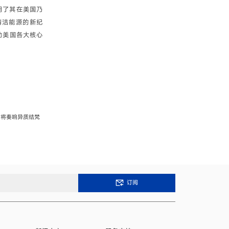
明了其在美国乃
清洁能源的新纪
动美国各大核心
晟即将奏响异质结梵
订阅