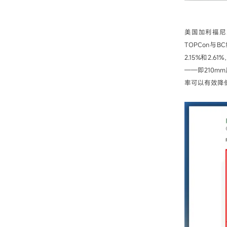
美国加利福尼
TOPCon与
2.15%和2
——即210
率可以有效降