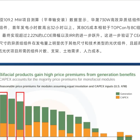
亚109.2 MW项目测算（平单轴安装）数据显示，华晟730W高效异质结组
BC组件，首年发电小时数高出32小时以上。其BOS成本相较于TOPCon与B
.61%，最终实现超过2.22%的LCOE降幅以及IRR的进一步跃升。这进一步验证了C
mm尺寸的异质结组件在发电量上明显优于其他尺寸和技术类型的光伏组件，且超
低光伏项目所需的组件片数、支架、土地需求、人力成本。