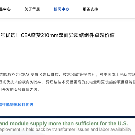
品中心
关于华晟
新闻中心
服务支持
研发实力
展会论坛
序列号查询
异质结课堂
异质结组件
招标公告
华晟ESG
联系我们
应用场景
华晟荣誉
项目案例
号优选！CEA盛赞210mm双面异质结组件卓越价值
珠峰-G12R系列
展会
联系华晟
地面光伏
喜马拉雅-G12系列
论坛
经销商
工商业光伏
喜马拉雅-G12海光组件
垂直光伏
洁能源协会(CEA) 发布《光伏供应、技术和政策报告》，对美国本土光伏市
昆仑-高双面率垂直系列
项光伏技术的横向对比中，异质结技术凭借更高的发电量和更优越的项目经济
海上光伏
目开发的头号价值之选。
农光组件
户用光伏
越性能铸就项目优选
彩色组件