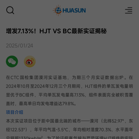
增发7.13%！HJT VS BC最新实证揭秘
邮件
2025/01/24
在CTC国检集团漠河实证基地，为期三个月实证数据出炉。在
2024年10月至2024年12月三个月期间，HJT组件的单瓦发电量明
显优于BC组件，平均单瓦发电量高7.13%，组件表面完全被积雪覆
盖时，最高单日均发电增益达79.8%。
项目介绍
本次实证项目位于距中国最北端的城市——漠河（北纬52.97°，东
经122.53°），年平均气温-3.5℃，年均相对湿度70.3%，水平面年
总辐照1330kwh/㎡。为了验证极寒气候与严苛环境HJT组件的实际