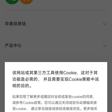
华晟异质结
华晟异质结
异质结课堂
产品中心
异质结电池
异质结组件
关于华晟
应用场景
该网站或其第三方工具使用Cookie，这对于其
项目案例
走进华晟
功能是必需的， 并且需要实现Cookie策略中说
研发实力
明的目的。
新闻中心
华晟ESG
如果您想了解更多或撤回对全部或某些cookie的同意，
华晟荣誉
新闻资讯
请参考Cookie政策。您可以通过关闭或驳斥此横幅来接
视频
展会论坛
受cookie， 通过单击链接或按钮或继续浏览。更多相关
服务支持