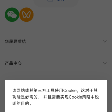
华晟异质结
华晟异质结
异质结课堂
产品中心
异质结电池
异质结组件
关于华晟
应用场景
该网站或其第三方工具使用Cookie，这对于其
项目案例
走进华晟
功能是必需的， 并且需要实现Cookie策略中说
研发实力
明的目的。
新闻中心
华晟ESG