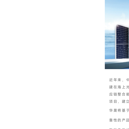
近年来，
建在海上
应链整合
项目，建
华晟将基
靠性的产