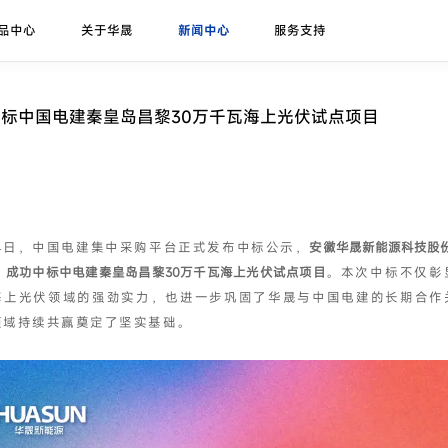
品中心
关于华晟
新闻中心
服务支持
研发实力
展会论坛
序列号查询
异质结课堂
异质结组件
招标公告
华晟ESG
联系我们
应用场景
华晟荣誉
项目案例
标中国电建秦皇岛昌黎30万千瓦海上光伏试点项目
珠峰-G12R系列
展会
联系华晟
地面光伏
喜马拉雅-G12系列
论坛
经销商
工商业光伏
喜马拉雅-G12海光组件
垂直光伏
月14日，中国电建集中采购平台正式发布中标公示，
安徽华晟新能源科技股
昆仑-高双面率垂直系列
”）成功中标中电建秦皇岛昌黎30万千瓦海上光伏试点项目
。本次中标不仅彰
海上光伏
海上光伏领域的强劲实力，也进一步巩固了华晟与中国电建的长期合作
农光组件
户用光伏
领域持续共赢奠定了坚实基础。
彩色组件