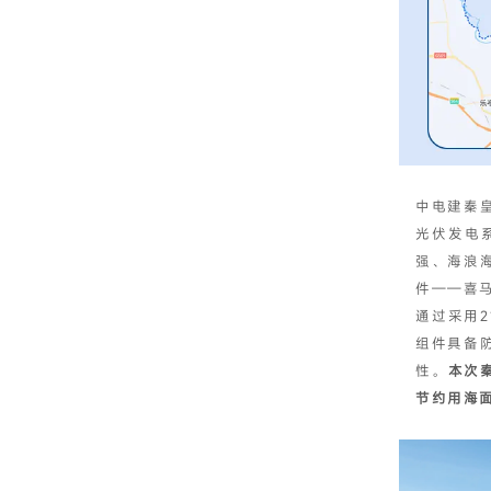
中电建秦皇
光伏发电
强、海浪
件——喜
通过采用
组件
具备
性。
本次
节约用海