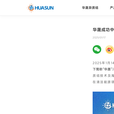
华晟异质结
产
华晟异质结
异质结电池
走进华晟
新闻资讯
下载中心
华晟成功中
珠峰系列
技术优势
2025/01/17
邮件
喜马拉雅系列
技术路径
2025年1
下简称“华晟
质结技术及
在清洁能源