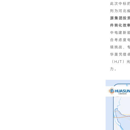
此次中标
列为河北省
源集团投
件转化效
中电建新
合考虑度
境挑战，
华晟凭借
（HJT）
力。