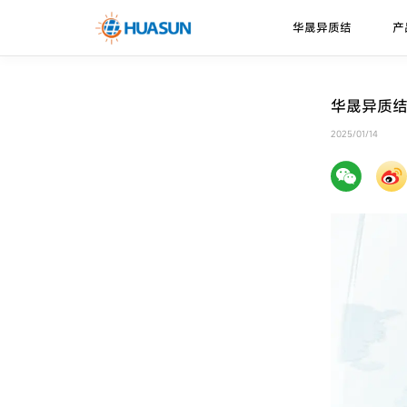
华晟异质结
产
华晟异质结
异质结电池
走进华晟
新闻资讯
下载中心
华晟异质结
珠峰系列
技术优势
2025/01/14
邮件
喜马拉雅系列
技术路径