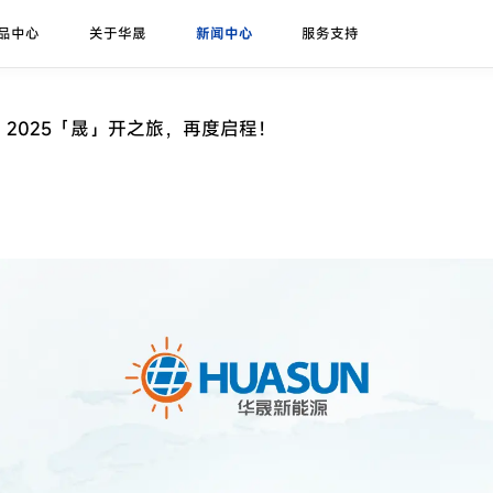
品中心
关于华晟
新闻中心
服务支持
研发实力
展会论坛
序列号查询
异质结课堂
异质结组件
招标公告
华晟ESG
联系我们
应用场景
华晟荣誉
项目案例
 2025「晟」开之旅，再度启程！
珠峰-G12R系列
展会
联系华晟
地面光伏
喜马拉雅-G12系列
论坛
经销商
工商业光伏
喜马拉雅-G12海光组件
垂直光伏
昆仑-高双面率垂直系列
海上光伏
农光组件
户用光伏
彩色组件