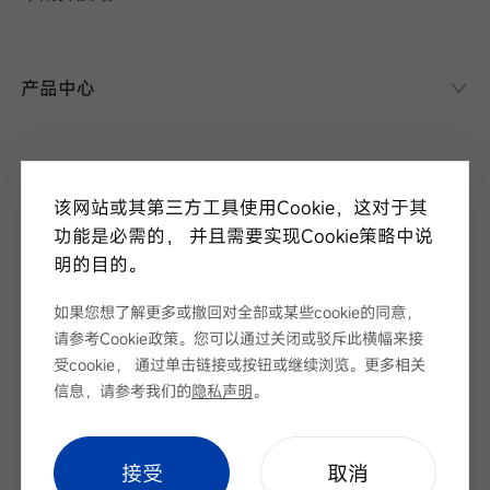
华晟异质结
异质结课堂
产品中心
异质结电池
异质结组件
关于华晟
应用场景
该网站或其第三方工具使用Cookie，这对于其
项目案例
走进华晟
功能是必需的， 并且需要实现Cookie策略中说
研发实力
明的目的。
新闻中心
华晟ESG
华晟荣誉
如果您想了解更多或撤回对全部或某些cookie的同意，
新闻资讯
请参考Cookie政策。您可以通过关闭或驳斥此横幅来接
视频
展会论坛
受cookie， 通过单击链接或按钮或继续浏览。更多相关
服务支持
招标公告
信息，请参考我们的
隐私声明
。
下载中心
序列号查询
Cookie Setting
|
网站地图
|
隐私声明
cookie setting
接受
取消
联系我们
Copyright © 安徽华晟新能源科技股份有限公司 版权所有
皖ICP备