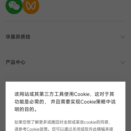
华晟异质结
华晟异质结
异质结课堂
产品中心
异质结电池
异质结组件
关于华晟
应用场景
该网站或其第三方工具使用Cookie，这对于其
项目案例
走进华晟
功能是必需的， 并且需要实现Cookie策略中说
研发实力
明的目的。
新闻中心
华晟ESG
华晟荣誉
如果您想了解更多或撤回对全部或某些cookie的同意，
新闻资讯
请参考Cookie政策。您可以通过关闭或驳斥此横幅来接
视频