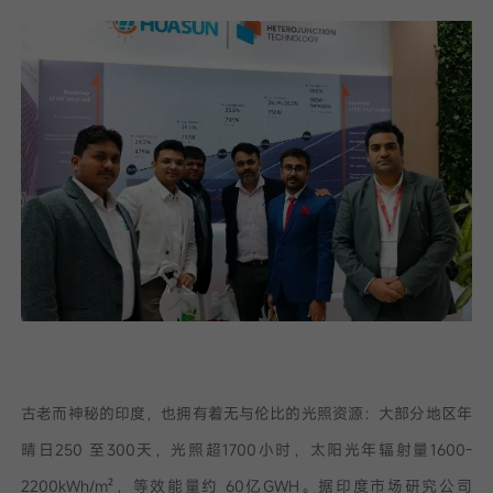
我已阅读并同意
隐私政策
提
交
古老而神秘的印度，也拥有着无与伦比的光照资源：大部分地区年
晴日250 至300天，光照超1700小时，太阳光年辐射量1600-
2200kWh/m²，等效能量约 60亿GWH。据印度市场研究公司