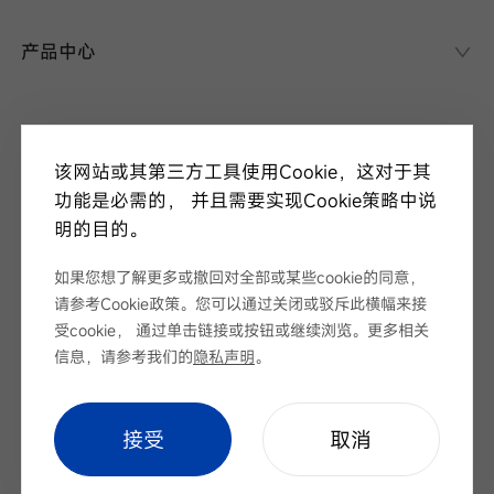
华晟异质结
异质结课堂
产品中心
异质结电池
异质结组件
关于华晟
应用场景
该网站或其第三方工具使用Cookie，这对于其
项目案例
走进华晟
功能是必需的， 并且需要实现Cookie策略中说
研发实力
明的目的。
新闻中心
华晟ESG
华晟荣誉
如果您想了解更多或撤回对全部或某些cookie的同意，
新闻资讯
请参考Cookie政策。您可以通过关闭或驳斥此横幅来接
视频
展会论坛
受cookie， 通过单击链接或按钮或继续浏览。更多相关
服务支持
招标公告
信息，请参考我们的
隐私声明
。
下载中心
序列号查询
Cookie Setting
|
网站地图
|
隐私声明
cookie setting
接受
取消
联系我们
Copyright © 安徽华晟新能源科技股份有限公司 版权所有
皖ICP备
2022005100号