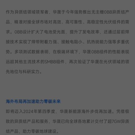
作为异质结领域领军者，华晟于今年强势推出无主栅0BB异质结产
品，精准对接全球市场对高效、高可靠性、高稳定性光伏组件的需
求。0BB设计扩大了电池受光面，提升了发电效率，还通过层前焊
接技术实现了焊带附着力强、接触电阻小、抗热斑能力强等多重优
势。多项测试数据表明，在极端环境下，华晟0BB组件的性能表现
远超其他主流技术的SMBB组件，再次验证了华晟在光伏领域的领
先地位与科研实力。
海外布局再加速助力零碳未来
即将迈入2024年第四季度，华晟新能源海外步伐再加速。凭借极
致的异质结产品和服务，华晟已向全球各地累计交付了超7GW异质
结产品，助力零碳地球建设。