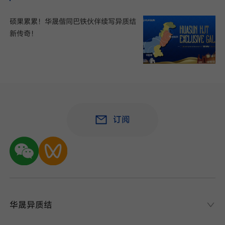
硕果累累！​华晟偕同巴铁伙伴续写异质结
新传奇！
订阅
华晟异质结