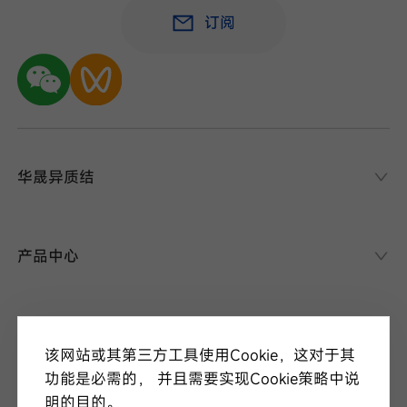
订阅
华晟异质结
华晟异质结
异质结课堂
产品中心
异质结电池
异质结组件
关于华晟
应用场景
该网站或其第三方工具使用Cookie，这对于其
项目案例
走进华晟
功能是必需的， 并且需要实现Cookie策略中说
研发实力
明的目的。