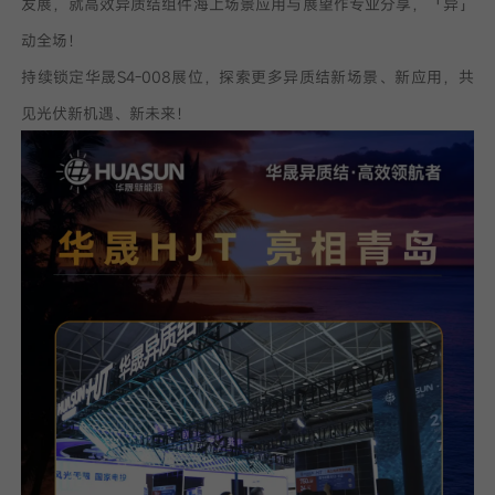
发展，就高效异质结组件海上场景应用与展望作专业分享，「异」
我已阅读并同意
动全场！
隐私政策
持续锁定华晟S4-008展位，探索更多异质结新场景、新应用，共
见光伏新机遇、新未来！
提
交