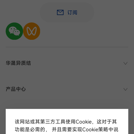
订阅
华晟异质结
华晟异质结
异质结课堂
产品中心
异质结电池
异质结组件
关于华晟
应用场景
该网站或其第三方工具使用Cookie，这对于其
项目案例
走进华晟
功能是必需的， 并且需要实现Cookie策略中说