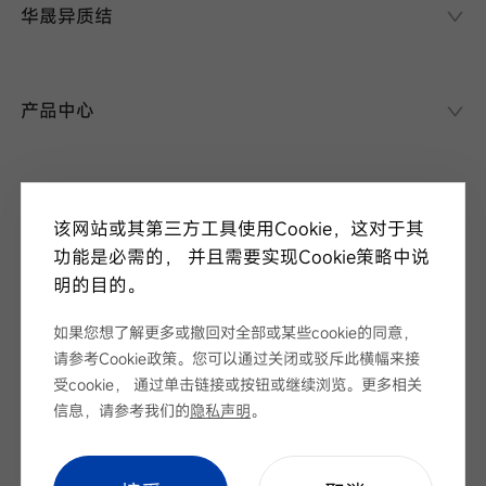
华晟异质结
华晟异质结
异质结课堂
产品中心
异质结电池
异质结组件
关于华晟
应用场景
该网站或其第三方工具使用Cookie，这对于其
项目案例
走进华晟
功能是必需的， 并且需要实现Cookie策略中说
研发实力
明的目的。
新闻中心
华晟ESG
如果您想了解更多或撤回对全部或某些cookie的同意，
华晟荣誉
新闻资讯
请参考Cookie政策。您可以通过关闭或驳斥此横幅来接
视频
展会论坛
受cookie， 通过单击链接或按钮或继续浏览。更多相关
服务支持
招标公告
信息，请参考我们的
隐私声明
。
下载中心
序列号查询
Cookie Setting
|
网站地图
|
隐私声明