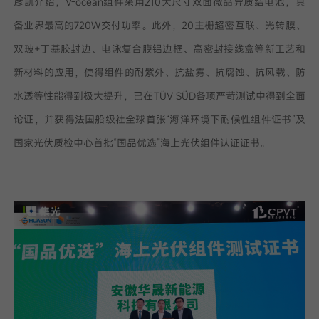
彦凯介绍，V-ocean组件采用210大尺寸双面微晶异质结电池，具
备业界最高的720W交付功率。此外，20主栅超密互联、光转膜、
双玻+丁基胶封边、电泳复合膜铝边框、高密封接线盒等新工艺和
新材料的应用，使得组件的耐紫外、抗盐雾、抗腐蚀、抗风载、防
水透等性能得到极大提升，已在TÜV SÜD各项严苛测试中得到全面
论证，并获得法国船级社全球首张“海洋环境下耐候性组件证书”及
国家光伏质检中心首批“国品优选”海上光伏组件认证证书。