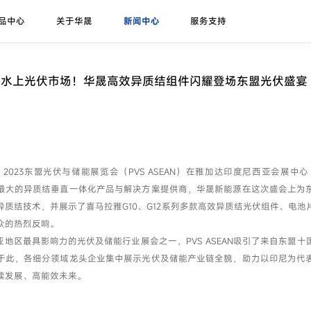
品中心
关于华晟
新闻中心
服务支持
研发实力
展会论坛
序列号查询
异质结课堂
异质结组件
招标公告
华晟ESG
联系我们
应用场景
华晟荣誉
项目案例
亚水上光伏市场！华晟高效异质结组件闪耀登场东盟光伏盛宴
珠峰-G12R系列
展会
联系华晟
地面光伏
喜马拉雅-G12系列
论坛
经销商
工商业光伏
喜马拉雅-G12海光组件
垂直光伏
日，2023东盟光伏与储能展览会（PVS ASEAN）在雅加达印度尼西亚会展中心
昆仑-高双面率垂直系列
最大的异质结垂直一体化产品与解决方案提供商，华晟新能源在这次盛会上为
海上光伏
异质结技术，并展示了喜马拉雅G10、G12系列多款高效异质结光伏组件、电池
农光组件
户用光伏
众的热烈反响。
亚地区最具影响力的光伏及储能行业展会之一，PVS ASEAN吸引了来自东盟十
彩色组件
于此，各细分领域龙头企业集中展示光伏及储能产业链全貌，助力以印尼为代
续发展、高能效未来。