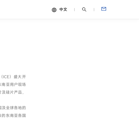
中文
中文
视频
English
Español
Français
Português
（ICE）盛大开
Deutsch
东南亚用户现场
Italiano
片及硅片产品，
日本語
国及全球各地的
表的东南亚各国