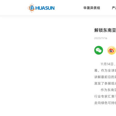
华晟异质结
产
华晟异质结
异质结电池
走进华晟
新闻资讯
下载中心
解锁东南
珠峰系列
技术优势
2023/11/16
邮件
喜马拉雅系列
技术路径
11月14
幕。作为全球
讲解最前沿的
激发了参展观
作为东南
行业专家汇聚
走向绿色可持