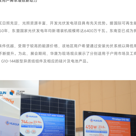
亚用户降本增效新动力
区日照充足，光照资源丰富，开发光伏发电项目具有先天优势。据国际可再生
050年，东盟国家光伏发电年均新增装机规模将达6400万千瓦。东南亚已成为
。
条件优越，受限于较高的能源价格，该地区用户希望通过安装光伏系统以降低
不断提升。为此，展会期间，华晟为现场观众展示了分别适用于户用市场及工
08、G10-144版型异质结组件及相应的硅片及电池产品。