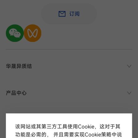
订阅
华晟异质结
华晟异质结
异质结课堂
产品中心
异质结电池
异质结组件
关于华晟
应用场景
该网站或其第三方工具使用Cookie，这对于其
项目案例
走进华晟
功能是必需的， 并且需要实现Cookie策略中说