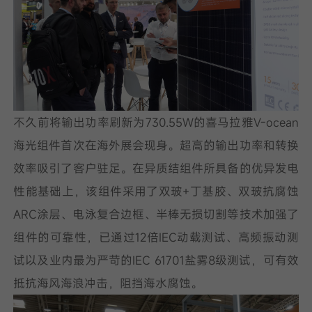
不久前将输出功率刷新为730.55W的喜马拉雅V-ocean
海光组件首次在海外展会现身。超高的输出功率和转换
效率吸引了客户驻足。在异质结组件所具备的优异发电
性能基础上，该组件采用了双玻+丁基胶、双玻抗腐蚀
ARC涂层、电泳复合边框、半棒无损切割等技术加强了
组件的可靠性，已通过12倍IEC动载测试、高频振动测
试以及业内最为严苛的IEC 61701盐雾8级测试，可有效
抵抗海风海浪冲击，阻挡海水腐蚀。