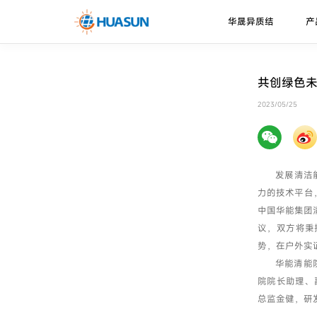
华晟异质结
产
华晟异质结
异质结电池
走进华晟
新闻资讯
下载中心
共创绿色
珠峰系列
技术优势
2023/05/25
邮件
喜马拉雅系列
技术路径
发展清洁
力的技术平台
中国华能集团
议，双方将秉
势，在户外实
华能清能
院院长助理、
总监金健，研