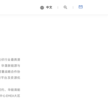
中文
中文
视频
English
Español
Français
Português
光伏行业最具潜
Deutsch
，华晟新能源与
Italiano
签署战略合作协
日本語
新平台及资源优
签约。华能清能
心EMEA大区