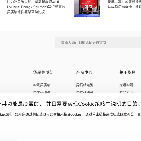
助力韩国碳中和！华晟新能源与HD
携手共赢！华晟新能
Hyundai Energy Solutions签订超高效
达成异质结电池、组
异质结组件框架采购协议
华晟异质结
产品中心
关于华晟
华晟异质结
异质结电池
走进华晟
异质结课堂
异质结组件
研发实力
应用场景
华晟ESG
于其功能是必需的， 并且需要实现Cookie策略中说明的目的
项目案例
华晟荣誉
ookie政策。您可以通过关闭或驳斥此横幅来接受cookie， 通过单击链接或按钮或继续浏览
视频