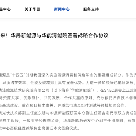
品中心
关于华晟
新闻中心
服务支持
研发实力
展会论坛
序列号查询
异质结课堂
异质结组件
招标公告
华晟ESG
联系我们
应用场景
华晟荣誉
项目案例
未来！华晟新能源与华能清能院签署战略合作协议
珠峰-G12R系列
展会
联系华晟
地面光伏
喜马拉雅-G12系列
论坛
经销商
工商业光伏
喜马拉雅-G12海光组件
垂直光伏
能源是“十四五”时期我国深入实施能源消费和供给革命的重要组成部分。作为
昆仑-高双面率垂直系列
，异质结在效率、性能及碳减排上具有显著优势。为进一步加快绿色能源发展
海上光伏
清洁能源技术研究院有限公司（以下简称“华能清能院”），在SNEC展会上正式
农光组件
户用光伏
持资源共享、优势互补、共同发展、合作共赢的原则，充分依托各自技术创
证基地建设、重点项目技术攻关、异质结电池及组件测试等领域加强合作。
彩色组件
院光伏技术部副主任赵东明与华晟新能源研发中心副主任萧吉宏代表双方完成
副总工郭辰，一级业务经理李孟蕾，华晟新能源研发中心副主任周华明，营销中
发中心高级经理徐敏伟出席见证本次签约仪式。