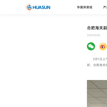
华晟异质结
产
华晟异质结
异质结电池
走进华晟
新闻资讯
下载中心
合肥海关
珠峰系列
技术优势
2023/03/02
邮件
喜马拉雅系列
技术路径
3月1日
研，合肥海关