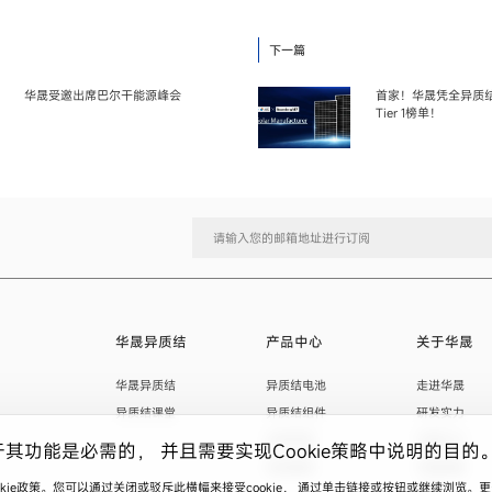
下一篇
华晟受邀出席巴尔干能源峰会
首家！华晟凭全异质结
Tier 1榜单！
华晟异质结
产品中心
关于华晟
华晟异质结
异质结电池
走进华晟
异质结课堂
异质结组件
研发实力
应用场景
华晟ESG
于其功能是必需的， 并且需要实现Cookie策略中说明的目的
项目案例
华晟荣誉
ookie政策。您可以通过关闭或驳斥此横幅来接受cookie， 通过单击链接或按钮或继续浏览