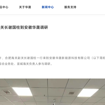
品中心
关于华晟
新闻中心
服务支持
研发实力
展会论坛
序列号查询
异质结课堂
异质结组件
招标公告
华晟ESG
联系我们
应用场景
华晟荣誉
项目案例
副关长谢国柱到安徽华晟调研
珠峰-G12R系列
展会
联系华晟
地面光伏
喜马拉雅-G12系列
论坛
经销商
工商业光伏
喜马拉雅-G12海光组件
垂直光伏
上午，合肥海关副关长谢国柱一行来到安徽华晟新能源科技有限公司（以下简
昆仑-高双面率垂直系列
综合业务处、宣城海关负责人参与调研。
海上光伏
农光组件
户用光伏
彩色组件