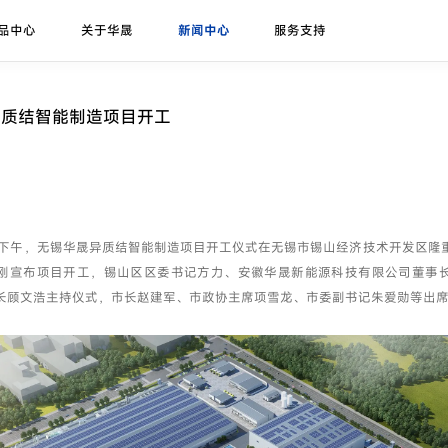
品中心
关于华晟
新闻中心
服务支持
研发实力
展会论坛
序列号查询
异质结课堂
异质结组件
招标公告
华晟ESG
联系我们
应用场景
华晟荣誉
项目案例
异质结智能制造项目开工
珠峰-G12R系列
展会
联系华晟
地面光伏
喜马拉雅-G12系列
论坛
经销商
工商业光伏
喜马拉雅-G12海光组件
垂直光伏
下午，无锡华晟异质结智能制造项目开工仪式在无锡市锡山经济技术开发区隆
昆仑-高双面率垂直系列
刚宣布项目开工，锡山区区委书记方力、安徽华晟新能源科技有限公司董事
海上光伏
长顾文浩主持仪式，市长赵建军、市政协主席项雪龙、市委副书记朱爱勋等出
农光组件
户用光伏
彩色组件