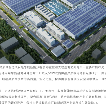
我已阅读并同意
隐私政策
提交
结智造项目是华晟新能源继总部宣城和大理基地之外的又一重要产能布局
质结电池专用单晶超薄硅片切片工厂以及5GW双面微晶异质结电池和组件工厂，并
，加速异质结技术的高质量产业化进程，保障国家能源供应安全可靠供应，助力
区委热烈祝贺项目顺利开工。他表示，华晟新能源是异质结智能制造领域
异质结智能制造项目，契合国家“双碳”战略，贴合无锡光伏产业的既有基础，
着项目的建成投产，必将为无锡和锡山打造新能源产业集群提供强劲动力。