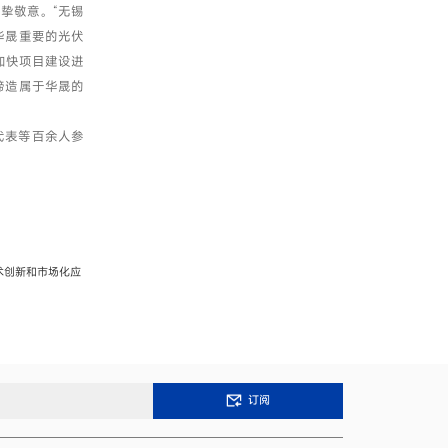
挚敬意。“无锡
华晟重要的光伏
加快项目建设进
缔造属于华晟的
代表等百余人参
术创新和市场化应
订阅