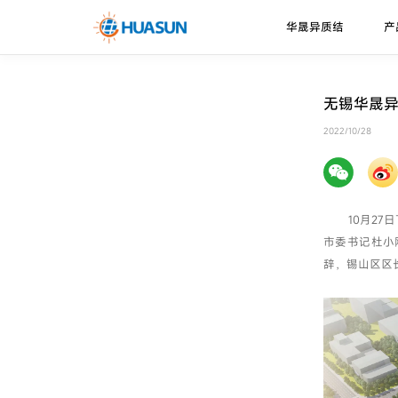
华晟异质结
产
华晟异质结
异质结电池
走进华晟
新闻资讯
下载中心
无锡华晟
珠峰系列
技术优势
2022/10/28
邮件
喜马拉雅系列
技术路径
10月27日
市委书记杜小
辞，锡山区区