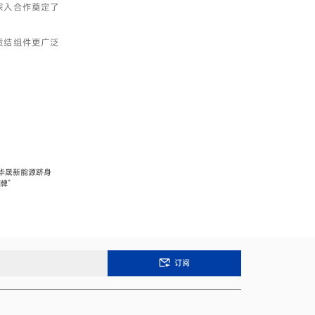
深入合作奠定了
质结组件更广泛
华晟新能源跻身
牌”
订阅