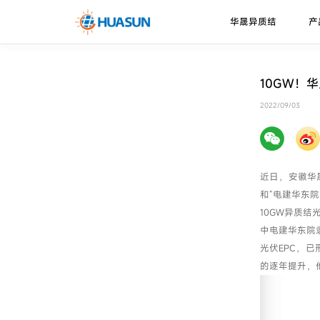
华晟异质结
产
华晟异质结
异质结电池
走进华晟
新闻资讯
下载中心
10GW！
珠峰系列
技术优势
2022/09/03
邮件
喜马拉雅系列
技术路径
近日，安徽华
和“电建华东院
10GW异质结
中电建华东院
光伏EPC，
的逐年提升，