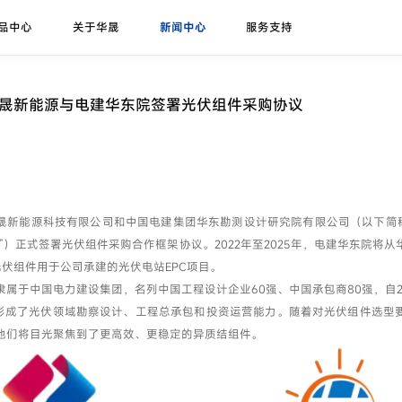
品中心
关于华晟
新闻中心
服务支持
研发实力
展会论坛
序列号查询
异质结课堂
异质结组件
招标公告
华晟ESG
联系我们
应用场景
华晟荣誉
项目案例
华晟新能源与电建华东院签署光伏组件采购协议
珠峰-G12R系列
展会
联系华晟
地面光伏
喜马拉雅-G12系列
论坛
经销商
工商业光伏
喜马拉雅-G12海光组件
垂直光伏
晟新能源科技有限公司和中国电建集团华东勘测设计研究院有限公司（以下简称
昆仑-高双面率垂直系列
”）正式签署光伏组件采购合作框架协议。2022年至2025年，电建华东院将
海上光伏
光伏组件用于公司承建的光伏电站EPC项目。
农光组件
户用光伏
隶属于中国电力建设集团，名列中国工程设计企业60强、中国承包商80强，自20
已形成了光伏领域勘察设计、工程总承包和投资运营能力。随着对光伏组件选型
彩色组件
他们将目光聚焦到了更高效、更稳定的异质结组件。