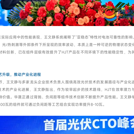
池在实际应用中的性能表现，王文静系统阐释了“亚稳态”特性对电池可靠性的影响。
、光/热刺激等外部条件下所呈现的效率波动，本质上是一种可逆的物理状态变
材料创新，已在组件层级有效提升了HJT产品在不同环境下的性能稳定性，为
。
艺升级，推动产业化进程
节，王文静与多家龙头企业技术负责人围绕高效光伏技术的发展路径与产业化
T技术的产业化进展，王文静指出，作为较早起步的技术路线，HJT在效率潜力
特价值。华晟正通过背抛、负间距等组件技术创新不断提升产品性能。王文静
00瓦的组件就可通过负间距等工艺组合实现功率提升8-10瓦。