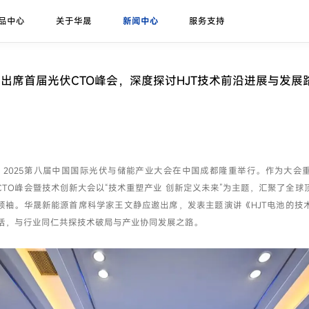
品中心
关于华晟
新闻中心
服务支持
研发实力
展会论坛
序列号查询
异质结课堂
异质结组件
招标公告
华晟ESG
联系我们
应用场景
华晟荣誉
项目案例
出席首届光伏CTO峰会，深度探讨HJT技术前沿进展与发展
珠峰-G12R系列
展会
联系华晟
地面光伏
喜马拉雅-G12系列
论坛
经销商
工商业光伏
喜马拉雅-G12海光组件
垂直光伏
20日，2025第八届中国国际光伏与储能产业大会在中国成都隆重举行。作为大
昆仑-高双面率垂直系列
CTO峰会暨技术创新大会以“技术重塑产业 创新定义未来”为主题，汇聚了全球
海上光伏
领袖。华晟新能源首席科学家王文静应邀出席，发表主题演讲《HJT电池的技
农光组件
户用光伏
对话，与行业同仁共探技术破局与产业协同发展之路。
彩色组件