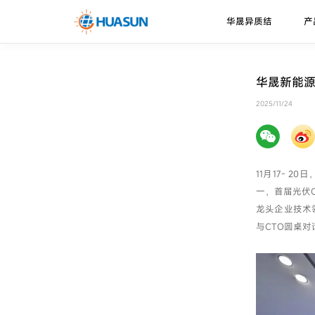
华晟异质结
产
华晟异质结
异质结电池
走进华晟
新闻资讯
下载中心
华晟新能源
珠峰系列
技术优势
2025/11/24
邮件
喜马拉雅系列
技术路径
11月17- 
一，首届光伏
龙头企业技术
与CTO圆桌