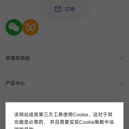
订阅
华晟异质结
华晟异质结
异质结课堂
产品中心
异质结电池
异质结组件
关于华晟
应用场景
该网站或其第三方工具使用Cookie，这对于其
项目案例
走进华晟
功能是必需的， 并且需要实现Cookie策略中说
研发实力