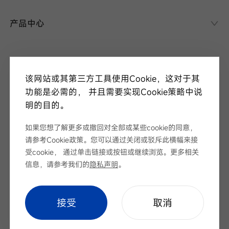
异质结课堂
产品中心
异质结电池
异质结组件
关于华晟
应用场景
该网站或其第三方工具使用Cookie，这对于其
项目案例
走进华晟
功能是必需的， 并且需要实现Cookie策略中说
研发实力
明的目的。
新闻中心
华晟ESG
如果您想了解更多或撤回对全部或某些cookie的同意，
华晟荣誉
新闻资讯
请参考Cookie政策。您可以通过关闭或驳斥此横幅来接
视频
展会论坛
受cookie， 通过单击链接或按钮或继续浏览。更多相关
服务支持
招标公告
信息，请参考我们的
隐私声明
。
下载中心
序列号查询
Cookie Setting
|
网站地图
|
隐私声明
cookie setting
接受
取消
联系我们
Copyright © 安徽华晟新能源科技股份有限公司 版权所有
皖ICP备
2022005100号