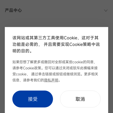
异质结课堂
产品中心
异质结电池
异质结组件
关于华晟
应用场景
该网站或其第三方工具使用Cookie，这对于其
项目案例
走进华晟
功能是必需的， 并且需要实现Cookie策略中说
研发实力
明的目的。
新闻中心
华晟ESG
如果您想了解更多或撤回对全部或某些cookie的同意，
华晟荣誉
新闻资讯
请参考Cookie政策。您可以通过关闭或驳斥此横幅来接
视频
展会论坛
受cookie， 通过单击链接或按钮或继续浏览。更多相关
服务支持
招标公告
信息，请参考我们的
隐私声明
。
下载中心
序列号查询
Cookie Setting
|
网站地图
|
隐私声明
cookie setting
接受
取消
联系我们
Copyright © 安徽华晟新能源科技股份有限公司 版权所有
皖ICP备
2022005100号