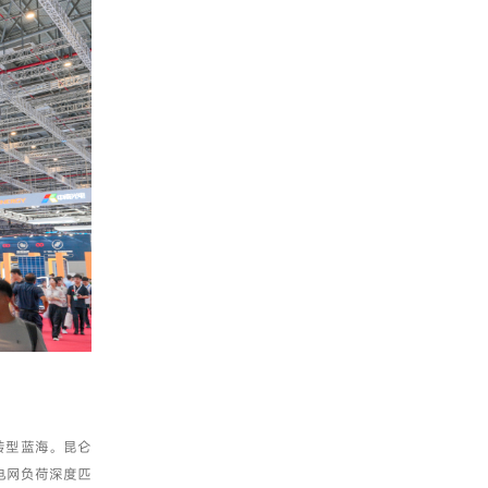
转型蓝海。昆仑
电网负荷深度匹