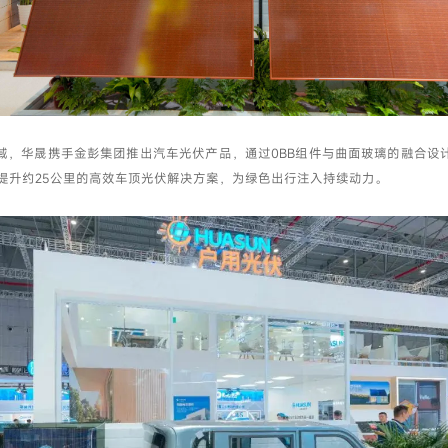
域，华晟携手金彭集团推出汽车光伏产品，通过0BB组件与曲面玻璃的融合设
续航提升约25公里的高效车顶光伏解决方案，为绿色出行注入持续动力。