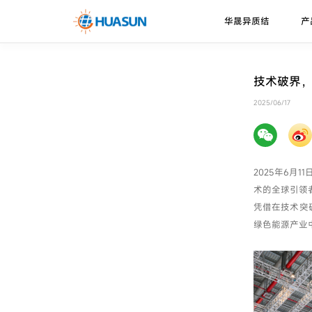
华晟异质结
产
华晟异质结
异质结电池
走进华晟
新闻资讯
下载中心
技术破界，
珠峰系列
技术优势
2025/06/17
邮件
喜马拉雅系列
技术路径
2025年6月
术的全球引领
凭借在技术突
绿色能源产业