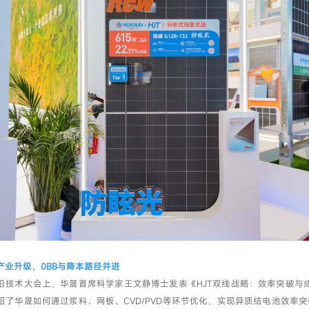
产业升级，0BB与降本路径并进
沿技术大会上，华晟首席科学家王文静博士发表《HJT双线战略：效率突破与
绍了华晟如何通过浆料、网板、CVD/PVD等环节优化，实现异质结电池效率突破