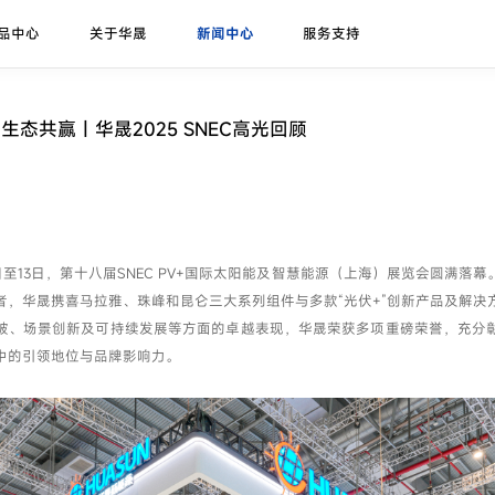
品中心
关于华晟
新闻中心
服务支持
研发实力
展会论坛
序列号查询
异质结课堂
异质结组件
招标公告
华晟ESG
联系我们
应用场景
华晟荣誉
项目案例
生态共赢｜华晟2025 SNEC高光回顾
珠峰-G12R系列
展会
联系华晟
地面光伏
喜马拉雅-G12系列
论坛
经销商
工商业光伏
喜马拉雅-G12海光组件
垂直光伏
11日至13日，第十八届SNEC PV+国际太阳能及智慧能源（上海）展览会圆满落
昆仑-高双面率垂直系列
者，华晟携喜马拉雅、珠峰和昆仑三大系列组件与多款“光伏+”创新产品及解决
海上光伏
破、场景创新及可持续发展等方面的卓越表现，华晟荣获多项重磅荣誉，充分
农光组件
户用光伏
中的引领地位与品牌影响力。
彩色组件