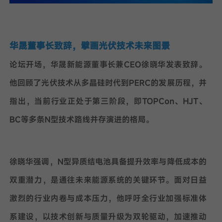
华晟董事长致辞
，擘画光伏技术未来图景
论坛开场，华晟新能源董事长兼
CEO
徐晓华发表致辞。
他回顾了光伏技术从多晶硅时代到
PERC
的发展历程，并
指出，当前行业正处于第三阶段，即
TOPCon
、
HJT
、
BC
等多条
N
型技术路线并存演进的格局。
徐晓华强调，
N
型异质结电池具备提升效率与降低成本的
双重潜力，是通往未来能源系统的关键环节。面对日益
激烈的行业内卷与成本压力，他呼吁全行业加强标准体
系建设，以技术创新与质量升级为双轮驱动，加速推动