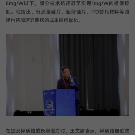
5mg/W
以下，部分技术路径甚至实现
1mg/W
的极限控
制。他指出，低质量硅片、超薄硅片、
ITO
替代材料等路
径也将加速异质结的成本结构优化。
在提及异质结的长期潜力时，王文静表示，异质结理论效