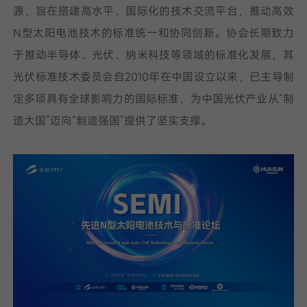
源，旨在搭建高水平、国际化的技术交流平台，推动高效
N
型太阳电池技术的标准统一和协同创新。
协会
长期致力
于推动半导体、光伏、纳米科技等领域的标准化发展，其
光伏标准技术委员会自
2010
年在中国设立以来，已主导制
定多项具有全球影响力的国际标准，为中国光伏产业从
“
制
造大国
”
迈向
“
制造强国
”
提供了坚实支撑。