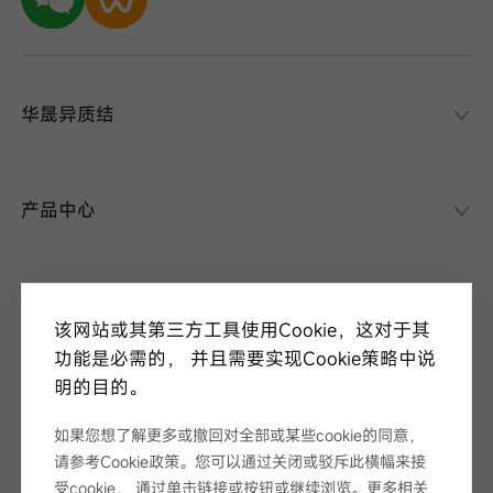
华晟异质结
华晟异质结
异质结课堂
产品中心
异质结电池
异质结组件
关于华晟
应用场景
该网站或其第三方工具使用Cookie，这对于其
项目案例
走进华晟
功能是必需的， 并且需要实现Cookie策略中说
研发实力
明的目的。
新闻中心
华晟ESG
如果您想了解更多或撤回对全部或某些cookie的同意，
华晟荣誉
新闻资讯
请参考Cookie政策。您可以通过关闭或驳斥此横幅来接
视频
展会论坛
受cookie， 通过单击链接或按钮或继续浏览。更多相关