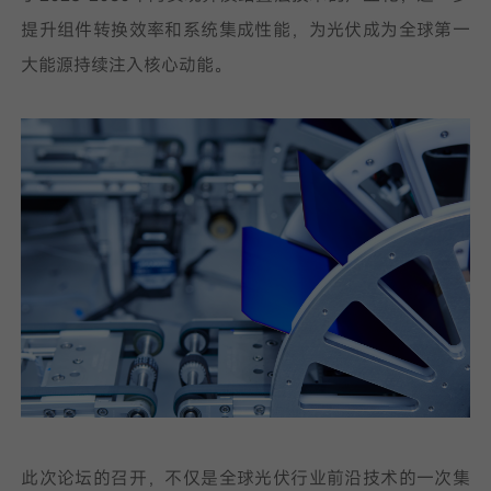
提升组件转换效率和系统集成性能，为光伏成为全球第一
大能源持续注入核心动能。
此次论坛的召开，不仅是全球光伏行业前沿技术的一次集