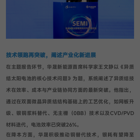
技术领跑再突破，
阐述
产业化新进展
在主题报告环节，华晟新能源首席科学家王文静以《异质
结太阳电池的核心技术问题》为题，系统阐述了异质结技
术在效率、成本与产业链协同方面的最新突破。他指出，
通过在双面微晶异质结结构基础上的工艺优化，如网板升
级、银铜浆料替代、无主栅（
0BB
）技术以及
CVD/PVD
材料迭代，电池效率已突破
26%
。
在降本方面，华晟积极推动铜替代技术，银耗有望降至