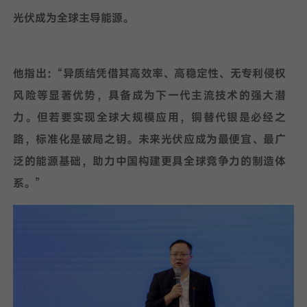
光伏成为全球主导能源。
他指出：
“异质结凭借其高效率、高稳定性、无专利侵权
风险等显著优势，具备成为下一代主流技术的强大潜
力。但若要实现全球大规模应用，铜替代银是必经之
路，标准化是破局之钥。未来光伏应成为最便宜、最广
泛的能源基础，助力中国构建更具全球竞争力的制造体
系。”