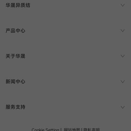
华晟异质结
我已阅读并同意
华晟异质结
隐私政策
异质结课堂
产品中心
提
交
异质结电池
异质结组件
关于华晟
应用场景
项目案例
走进华晟
研发实力
新闻中心
华晟ESG
华晟荣誉
新闻资讯
视频
展会论坛
服务支持
招标公告
下载中心
序列号查询
Cookie Setting
|
网站地图
|
隐私声明