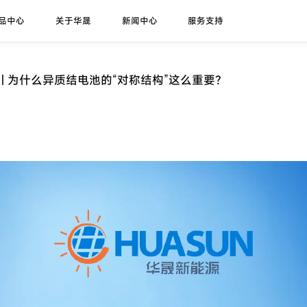
品中心
关于华晟
新闻中心
服务支持
研发实力
展会论坛
序列号查询
异质结课堂
异质结组件
招标公告
华晟ESG
联系我们
应用场景
华晟荣誉
项目案例
堂 | 为什么异质结电池的“对称结构”这么重要？
珠峰-G12R系列
展会
联系华晟
地面光伏
喜马拉雅-G12系列
论坛
经销商
工商业光伏
喜马拉雅-G12海光组件
垂直光伏
昆仑-高双面率垂直系列
海上光伏
农光组件
户用光伏
彩色组件