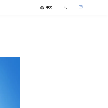
中文
中文
视频
English
Español
Français
Português
Deutsch
Italiano
日本語